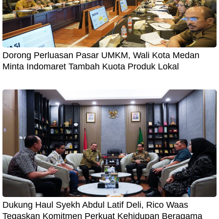
Dorong Perluasan Pasar UMKM, Wali Kota Medan
Minta Indomaret Tambah Kuota Produk Lokal
Dukung Haul Syekh Abdul Latif Deli, Rico Waas
Tegaskan Komitmen Perkuat Kehidupan Beragama