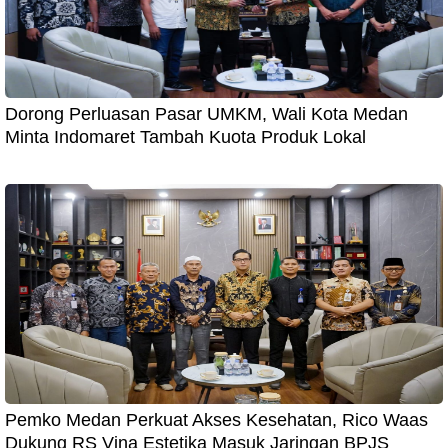
Dorong Perluasan Pasar UMKM, Wali Kota Medan
Minta Indomaret Tambah Kuota Produk Lokal
Pemko Medan Perkuat Akses Kesehatan, Rico Waas
Dukung RS Vina Estetika Masuk Jaringan BPJS