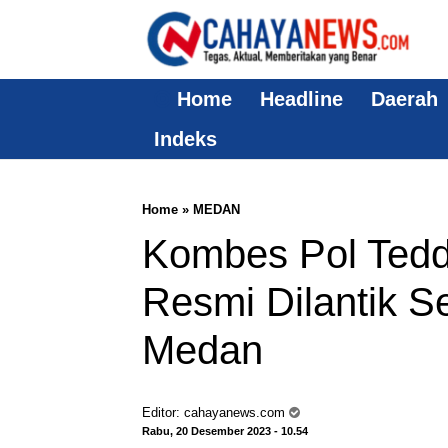
Home
Headline
Daerah
Indeks
Home
»
MEDAN
Kombes Pol Tedd
Resmi Dilantik S
Medan
Editor:
cahayanews.com
Rabu, 20 Desember 2023 - 10.54