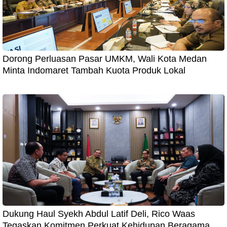
Dorong Perluasan Pasar UMKM, Wali Kota Medan
Minta Indomaret Tambah Kuota Produk Lokal
Dukung Haul Syekh Abdul Latif Deli, Rico Waas
Tegaskan Komitmen Perkuat Kehidupan Beragama