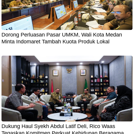
Dorong Perluasan Pasar UMKM, Wali Kota Medan
Minta Indomaret Tambah Kuota Produk Lokal
Dukung Haul Syekh Abdul Latif Deli, Rico Waas
Tegaskan Komitmen Perkuat Kehidupan Beragama