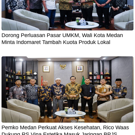
Dorong Perluasan Pasar UMKM, Wali Kota Medan
Minta Indomaret Tambah Kuota Produk Lokal
Pemko Medan Perkuat Akses Kesehatan, Rico Waas
Dukung RS Vina Estetika Masuk Jaringan BPJS