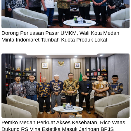
Dorong Perluasan Pasar UMKM, Wali Kota Medan
Minta Indomaret Tambah Kuota Produk Lokal
Pemko Medan Perkuat Akses Kesehatan, Rico Waas
Dukung RS Vina Estetika Masuk Jaringan BPJS