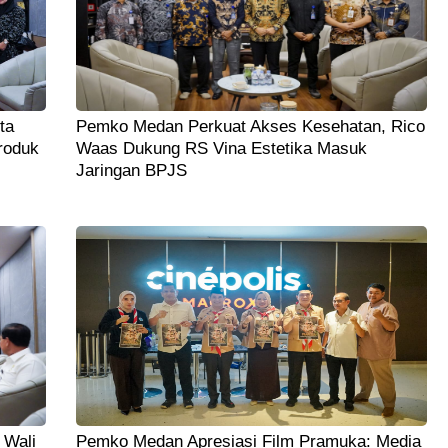
ta
Pemko Medan Perkuat Akses Kesehatan, Rico
roduk
Waas Dukung RS Vina Estetika Masuk
Jaringan BPJS
 Wali
Pemko Medan Apresiasi Film Pramuka: Media