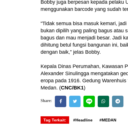
Bobby juga berpesan kepada pelaku
menggunakan barcode yang sudah ter
"Tidak semua bisa masuk kemari, jadi h
bukan dipilih yang paling bagus atau 
bagus dan mau menjadi besar. Jadi k
dihitung betul fungsi bangunan ini, b
dengan baik,” jelas Bobby.
Kepala Dinas Perumahan, Kawasan P
Alexander Sinulingga mengatakan ged
eropa pada 1916. Gedung Warenhuis 
Medan. (
CNC/BK1
)
Share:
Tag Terkait:
#Headline
#MEDAN