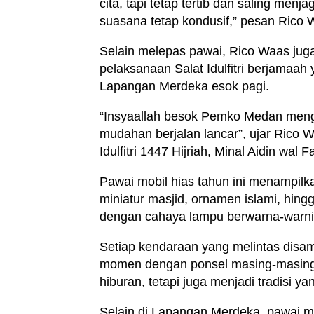
cita, tapi tetap tertib dan saling men
suasana tetap kondusif,” pesan Rico 
Selain melepas pawai, Rico Waas jug
pelaksanaan Salat Idulfitri berjamaa
Lapangan Merdeka esok pagi.
“Insyaallah besok Pemko Medan mengge
mudahan berjalan lancar”, ujar Rico
Idulfitri 1447 Hijriah, Minal Aidin wal 
Pawai mobil hias tahun ini menampilka
miniatur masjid, ornamen islami, hin
dengan cahaya lampu berwarna-warni
Setiap kendaraan yang melintas disa
momen dengan ponsel masing-masing. 
hiburan, tetapi juga menjadi tradisi
Selain di Lapangan Merdeka, pawai mo