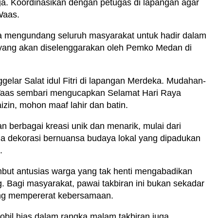
jaga. Koordinasikan dengan petugas di lapangan agar
Waas.
a mengundang seluruh masyarakat untuk hadir dalam
h yang akan diselenggarakan oleh Pemko Medan di
lar Salat idul Fitri di lapangan Merdeka. Mudahan-
 Waas sembari mengucapkan Selamat Hari Raya
Faizin, mohon maaf lahir dan batin.
n berbagai kreasi unik dan menarik, mulai dari
gga dekorasi bernuansa budaya lokal yang dipadukan
.
mbut antusias warga yang tak henti mengabadikan
Bagi masyarakat, pawai takbiran ini bukan sekadar
 yang mempererat kebersamaan.
bil hias dalam rangka malam takbiran juga