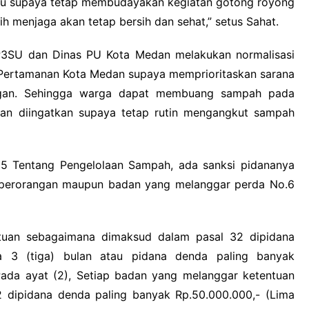
au supaya tetap membudayakan kegiatan gotong royong
h menjaga akan tetap bersih dan sehat,” setus Sahat.
 P3SU dan Dinas PU Kota Medan melakukan normalisasi
an Pertamanan Kota Medan supaya memprioritaskan sarana
ngan. Sehingga warga dapat membuang sampah pada
ihan diingatkan supaya tetap rutin mengangkut sampah
15 Tentang Pengelolaan Sampah, ada sanksi pidananya
perorangan maupun badan yang melanggar perda No.6
tuan sebagaimana dimaksud dalam pasal 32 dipidana
a 3 (tiga) bulan atau pidana denda paling banyak
Pada ayat (2), Setiap badan yang melanggar ketentuan
 dipidana denda paling banyak Rp.50.000.000,- (Lima