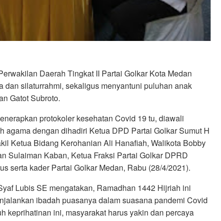
rwakilan Daerah Tingkat II Partai Golkar Kota Medan
dan silaturrahmi, sekaligus menyantuni puluhan anak
an Gatot Subroto.
nerapkan protokoler kesehatan Covid 19 tu, diawali
h agama dengan dihadiri Ketua DPD Partai Golkar Sumut H
il Ketua Bidang Kerohanian Ali Hanafiah, Walikota Bobby
n Sulaiman Kaban, Ketua Fraksi Partai Golkar DPRD
us serta kader Partai Golkar Medan, Rabu (28/4/2021).
yaf Lubis SE mengatakan, Ramadhan 1442 Hijriah ini
enjalankan ibadah puasanya dalam suasana pandemi Covid
h keprihatinan ini, masyarakat harus yakin dan percaya