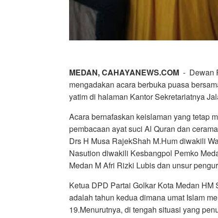
MEDAN, CAHAYANEWS.COM
- Dewan Pe
mengadakan acara berbuka puasa bersama 
yatim di halaman Kantor Sekretariatnya Jal
Acara bernafaskan keislaman yang tetap me
pembacaan ayat suci Al Quran dan cerama
Drs H Musa RajekShah M.Hum diwakili Wak
Nasution diwakili Kesbangpol Pemko Meda
Medan M Afri Rizki Lubis dan unsur pengur
Ketua DPD Partai Golkar Kota Medan HM S
adalah tahun kedua dimana umat Islam m
19.Menurutnya, di tengah situasi yang penu