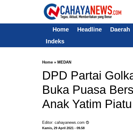
Home
Headline
Daerah
Indeks
Home
»
MEDAN
DPD Partai Golk
Buka Puasa Bers
Anak Yatim Piatu
Editor:
cahayanews.com
Kamis, 29 April 2021 - 09.58