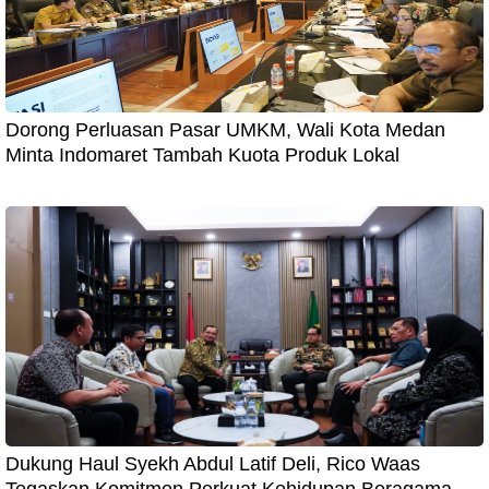
Dorong Perluasan Pasar UMKM, Wali Kota Medan
Minta Indomaret Tambah Kuota Produk Lokal
Dukung Haul Syekh Abdul Latif Deli, Rico Waas
Tegaskan Komitmen Perkuat Kehidupan Beragama