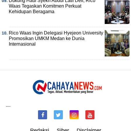
Dukung Haul Syekh Abdul Latif Deli, Rico
Waas Tegaskan Komitmen Perkuat
Kehidupan Beragama
Rico Waas Ingin Delegasi Hyejeon University
Promosikan UMKM Medan ke Dunia
Internasional
....
Redaksi
Siber
Disclaimer