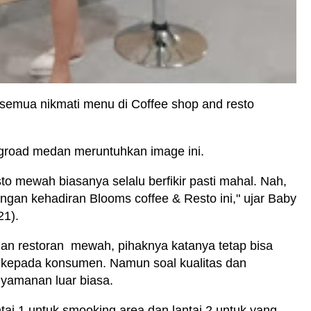
 semua nikmati menu di Coffee shop and resto
ngroad medan meruntuhkan image ini.
sto mewah biasanya selalu berfikir pasti mahal. Nah,
ngan kehadiran Blooms coffee & Resto ini," ujar Baby
21).
dan restoran mewah, pihaknya katanya tetap bisa
u kepada konsumen. Namun soal kualitas dan
nyamanan luar biasa.
ntai 1 untuk smooking area dan lantai 2 untuk yang