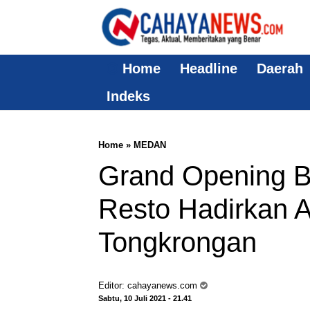
Home
Headline
Daerah
Indeks
Home
»
MEDAN
Grand Opening B
Resto Hadirkan A
Tongkrongan
Editor:
cahayanews.com
Sabtu, 10 Juli 2021 - 21.41