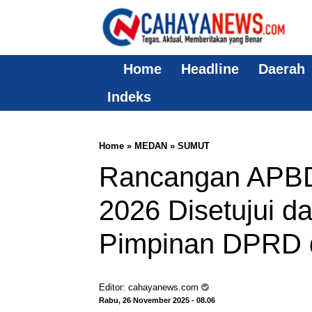
Home
Headline
Daerah
Indeks
Home
»
MEDAN
»
SUMUT
Rancangan APBD
2026 Disetujui d
Pimpinan DPRD 
Editor:
cahayanews.com
Rabu, 26 November 2025 - 08.06