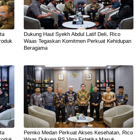
ta
Dukung Haul Syekh Abdul Latif Deli, Rico
roduk
Waas Tegaskan Komitmen Perkuat Kehidupan
Beragama
ta
Pemko Medan Perkuat Akses Kesehatan, Rico
roduk
Waas Dukung RS Vina Estetika Masuk