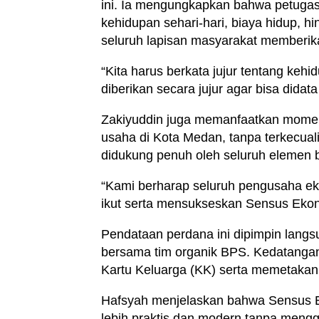
ini. Ia mengungkapkan bahwa petugas
kehidupan sehari-hari, biaya hidup, h
seluruh lapisan masyarakat memberi
“Kita harus berkata jujur tentang kehi
diberikan secara jujur agar bisa didata
Zakiyuddin juga memanfaatkan momen
usaha di Kota Medan, tanpa terkecuali
didukung penuh oleh seluruh elemen b
“Kami berharap seluruh pengusaha ek
ikut serta mensukseskan Sensus Ekono
Pendataan perdana ini dipimpin langs
bersama tim organik BPS. Kedatanga
Kartu Keluarga (KK) serta memetakan 
Hafsyah menjelaskan bahwa Sensus E
lebih praktis dan modern tanpa mengg